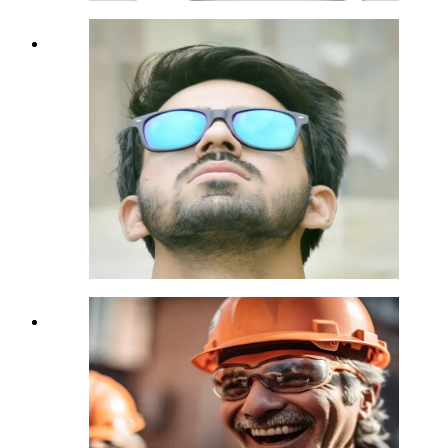
Easy & Cool
„
Die Polizzenmappe von euch ist
super. Der Vergleich der Verträge
war cool und easy in der
Abwicklung. Mit der
Maklervollmacht muss ich nicht
jedes Mal zu euch rennen, wenn ich
was brauche. Danke!
“
Goran
1100 Wien
Endlich richtig abgesichert
„
Ich dachte immer, dass ich gut
versichert bin. Dann ist ein Kollege
schwer verletzt worden. Ich habe
meine Verträge von euch überprüfen
lassen und angepasst. Heute kann
ich wieder ruhig schlafen.
“