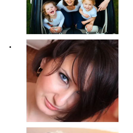
versichert und habe eine persönliche
Ansprechperson.
“
Veronika
Mutter aus Leidenschaft, 1080 Wien
Keine Ahnung
„
Ich hatte keine Ahnung von
Versicherungen. Dann habe ich mir
ein Auto gekauft. Nach 2 Jahren hat
mich ein Freund an euch
empfohlen. € 270,– Ersparnis allein
bei der Autoversicherung. Der
Wechsel war super easy. Ich musste
gar nichts tun. Danke!
“
Susanne
Klagenfurt