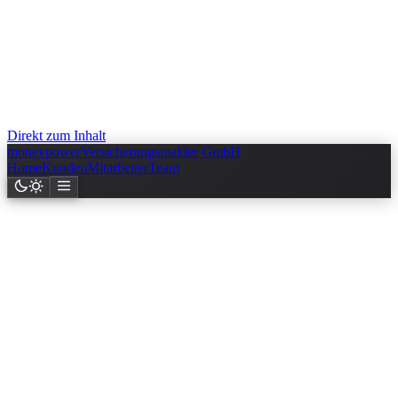
Direkt zum Inhalt
money
power
Versicherungsmakler GmbH
Home
Kunden
Mitarbeiter
Team
Termin vereinbaren