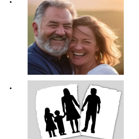
Endlich in Pension
„
Meine Frau und ich genießen die
Pension. Im Laufe der Jahre haben
sich einige Versicherungen
angesammelt, von verschiedenen
Beratern und Versicherungen. Jetzt
habe ich alles an einem Platz und
kenn mich aus. Toller Service.
“
Johann & Renate
Pensionisten, 1120 Wien
Scheidung und viel Papierkram
„
Danke für eure Hilfe und
Unterstützung was unsere Verträge
betroffen hat. In einer Zeit, wo ich
keinen klaren Kopf hatte habt ihr
mich unterstützt. Danke.
“
W. aus NÖ