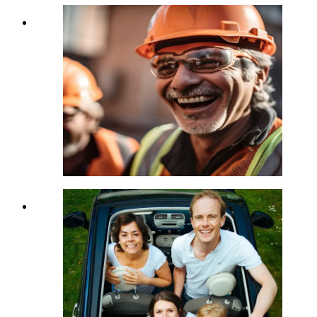
Endlich richtig abgesichert
„
Ich dachte immer, dass ich gut
versichert bin. Dann ist ein Kollege
schwer verletzt worden. Ich habe
meine Verträge von euch überprüfen
lassen und angepasst. Heute kann
ich wieder ruhig schlafen.
“
Peter S.
Monteur, 1220 Wien
Große Familie
„
Als Mutter ist es mir wichtig, dass
es meiner Familie gut geht.
Versicherungen habe ich immer
verdrängt. Wird schon passen –
trotzdem ein mulmiges Gefühl.
Nach dem Polizzenservice von euch
weiß ich was ich habe, bin gut