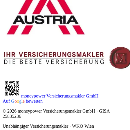
moneypower Versicherungsmakler GmbH
Auf
G
o
o
g
l
e
bewerten
©
2026
moneypower Versicherungsmakler GmbH
· GISA
25835236
Unabhängiger Versicherungsmakler · WKO Wien